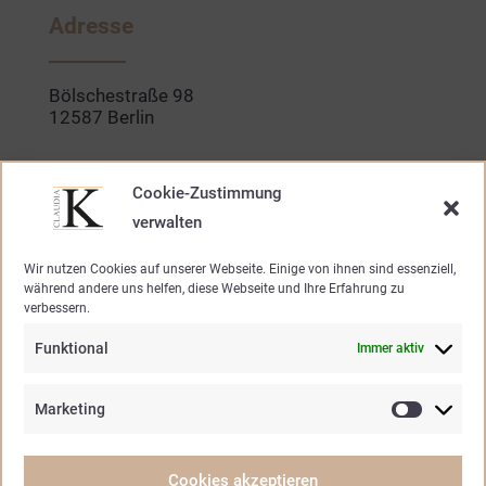
b
a
o
g
Adresse
o
r
k
a
-
m
f
Bölschestraße 98
12587 Berlin
Kontakt
Cookie-Zustimmung
verwalten
030. 640 947 20
Wir nutzen Cookies auf unserer Webseite. Einige von ihnen sind essenziell,
während andere uns helfen, diese Webseite und Ihre Erfahrung zu
mode@claudia-k.de
verbessern.
Funktional
Immer aktiv
Öffnungszeiten
Marketing
Marketin
Mo – Fr.
10.30 – 19.00 Uhr
Samstag
10.30 – 15.00 Uhr
Cookies akzeptieren