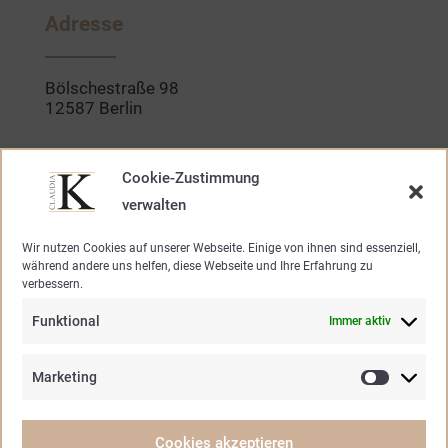
b
a
o
g
Adresse
o
r
k
a
-
m
f
Bölschestraße 98
12587 Berlin
Kontakt
Cookie-Zustimmung
verwalten
030. 640 947 20
Wir nutzen Cookies auf unserer Webseite. Einige von ihnen sind essenziell,
während andere uns helfen, diese Webseite und Ihre Erfahrung zu
mode@claudia-k.de
verbessern.
Funktional
Immer aktiv
Öffnungszeiten
Marketing
Marketin
Mo – Fr.
10.30 – 19.00 Uhr
Samstag
10.30 – 15.00 Uhr
Cookies akzeptieren