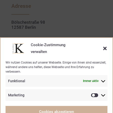
b
a
o
g
Adresse
o
r
k
a
-
m
f
Bölschestraße 98
12587 Berlin
Kontakt
Cookie-Zustimmung
verwalten
030. 640 947 20
Wir nutzen Cookies auf unserer Webseite. Einige von ihnen sind essenziell,
während andere uns helfen, diese Webseite und Ihre Erfahrung zu
mode@claudia-k.de
verbessern.
Funktional
Immer aktiv
Öffnungszeiten
Marketing
Marketin
Mo – Fr.
10.30 – 19.00 Uhr
Samstag
10.30 – 15.00 Uhr
Cookies akzeptieren