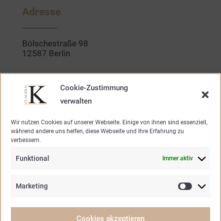
b
a
o
g
Adresse
o
r
k
a
-
m
f
Bölschestraße 98
12587 Berlin
Kontakt
Cookie-Zustimmung
verwalten
030. 640 947 20
Wir nutzen Cookies auf unserer Webseite. Einige von ihnen sind essenziell,
während andere uns helfen, diese Webseite und Ihre Erfahrung zu
mode@claudia-k.de
verbessern.
Funktional
Immer aktiv
Öffnungszeiten
Marketing
Marketin
Mo – Fr.
10.30 – 19.00 Uhr
Samstag
10.30 – 15.00 Uhr
Cookies akzeptieren