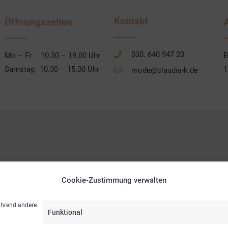
Kontakt
Öffnungszeiten
030. 640 947 20
Mo – Fr.
10.30 – 19.00 Uhr
B
Samstag
10.30 – 15.00 Uhr
1
mode@claudia-k.de
Cookie-Zustimmung verwalten
während andere
Funktional