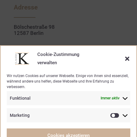
b
a
o
g
Adresse
o
r
k
a
-
m
f
Bölschestraße 98
12587 Berlin
Kontakt
Cookie-Zustimmung
verwalten
030. 640 947 20
Wir nutzen Cookies auf unserer Webseite. Einige von ihnen sind essenziell,
während andere uns helfen, diese Webseite und Ihre Erfahrung zu
mode@claudia-k.de
verbessern.
Funktional
Immer aktiv
Öffnungszeiten
Marketing
Marketin
Mo – Fr.
10.30 – 19.00 Uhr
Samstag
10.30 – 15.00 Uhr
Cookies akzeptieren