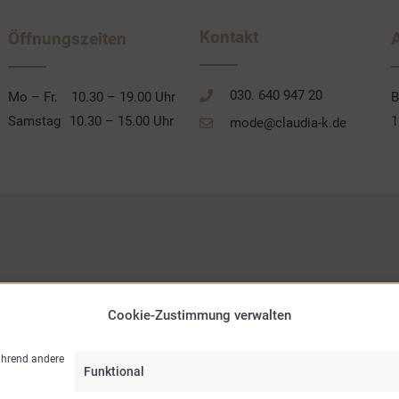
Kontakt
Öffnungszeiten
030. 640 947 20
Mo – Fr.
10.30 – 19.00 Uhr
B
Samstag
10.30 – 15.00 Uhr
1
mode@claudia-k.de
Cookie-Zustimmung verwalten
während andere
Funktional