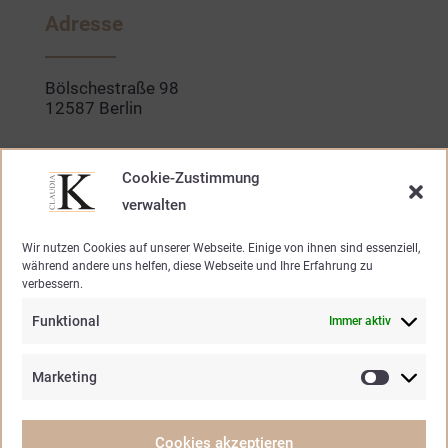
b
a
o
g
Adresse
o
r
k
a
-
m
f
Bölschestraße 98
12587 Berlin
Kontakt
Cookie-Zustimmung
verwalten
030. 640 947 20
Wir nutzen Cookies auf unserer Webseite. Einige von ihnen sind essenziell,
während andere uns helfen, diese Webseite und Ihre Erfahrung zu
mode@claudia-k.de
verbessern.
Funktional
Immer aktiv
Öffnungszeiten
Marketing
Marketin
Mo – Fr.
10.30 – 19.00 Uhr
Samstag
10.30 – 15.00 Uhr
Cookies akzeptieren