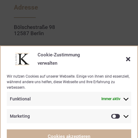
b
a
o
g
Adresse
o
r
k
a
-
m
f
Bölschestraße 98
12587 Berlin
Kontakt
Cookie-Zustimmung
verwalten
030. 640 947 20
Wir nutzen Cookies auf unserer Webseite. Einige von ihnen sind essenziell,
während andere uns helfen, diese Webseite und Ihre Erfahrung zu
mode@claudia-k.de
verbessern.
Funktional
Immer aktiv
Öffnungszeiten
Marketing
Marketin
Mo – Fr.
10.30 – 19.00 Uhr
Samstag
10.30 – 15.00 Uhr
Cookies akzeptieren