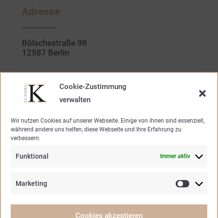
b
a
o
g
Adresse
o
r
k
a
-
m
f
Bölschestraße 98
12587 Berlin
Kontakt
Cookie-Zustimmung
verwalten
030. 640 947 20
Wir nutzen Cookies auf unserer Webseite. Einige von ihnen sind essenziell,
während andere uns helfen, diese Webseite und Ihre Erfahrung zu
mode@claudia-k.de
verbessern.
Funktional
Immer aktiv
Öffnungszeiten
Marketing
Marketin
Mo – Fr.
10.30 – 19.00 Uhr
Samstag
10.30 – 15.00 Uhr
Cookies akzeptieren