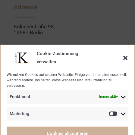
b
a
o
g
Adresse
o
r
k
a
-
m
f
Bölschestraße 98
12587 Berlin
Kontakt
Cookie-Zustimmung
verwalten
030. 640 947 20
Wir nutzen Cookies auf unserer Webseite. Einige von ihnen sind essenziell,
während andere uns helfen, diese Webseite und Ihre Erfahrung zu
mode@claudia-k.de
verbessern.
Funktional
Immer aktiv
Öffnungszeiten
Marketing
Marketin
Mo – Fr.
10.30 – 19.00 Uhr
Samstag
10.30 – 15.00 Uhr
Cookies akzeptieren